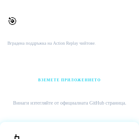
🎯
Чийт двигател
Вградена поддръжка на Action Replay чийтове.
ВЗЕМЕТЕ ПРИЛОЖЕНИЕТО
Изтегляне на Citra MMJ APK
Винаги изтегляйте от официалната GitHub страница.
Citra MMJ – Android APK