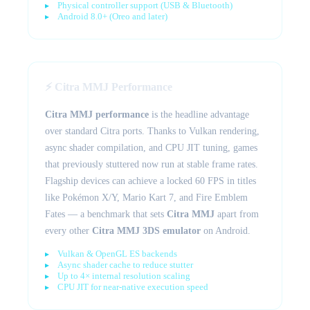
Physical controller support (USB & Bluetooth)
Android 8.0+ (Oreo and later)
⚡ Citra MMJ Performance
Citra MMJ performance
is the headline advantage
over standard Citra ports. Thanks to Vulkan rendering,
async shader compilation, and CPU JIT tuning, games
that previously stuttered now run at stable frame rates.
Flagship devices can achieve a locked 60 FPS in titles
like Pokémon X/Y, Mario Kart 7, and Fire Emblem
Fates — a benchmark that sets
Citra MMJ
apart from
every other
Citra MMJ 3DS emulator
on Android.
Vulkan & OpenGL ES backends
Async shader cache to reduce stutter
Up to 4× internal resolution scaling
CPU JIT for near-native execution speed