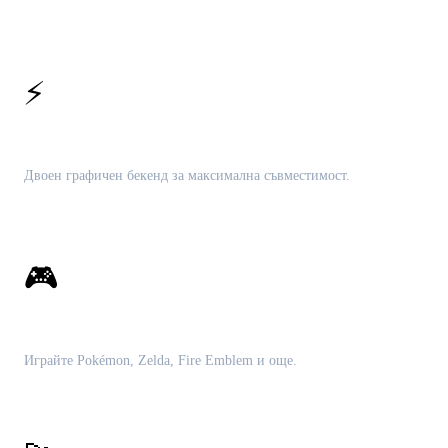
⚡
Vulkan и OpenGL
Двоен графичен бекенд за максимална съвместимост.
🎮
Пълна 3DS библиотека
Играйте Pokémon, Zelda, Fire Emblem и още.