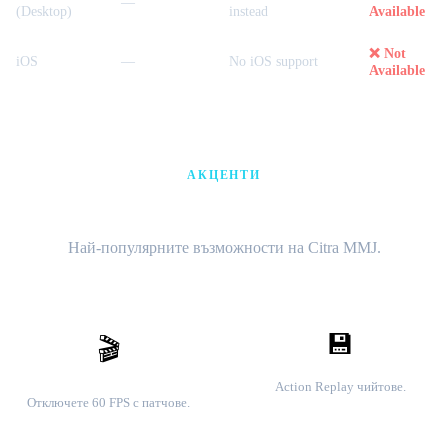
—
(Desktop)
instead
Available
❌ Not
iOS
—
No iOS support
Available
АКЦЕНТИ
60 FPS · Чийтове · Мултиплейър
Най-популярните възможности на Citra MMJ.
💾
🎬
Чийт кодове
Геймплей 60 FPS
Action Replay чийтове.
Отключете 60 FPS с патчове.