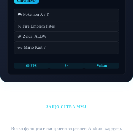
Citra MMJ
🎮 Pokémon X / Y
⚔️ Fire Emblem Fates
🌿 Zelda: ALBW
🏎️ Mario Kart 7
60 FPS
3×
Vulkan
ЗАЩО CITRA MMJ
Функции за производителност
Всяка функция е настроена за реален Android хардуер.