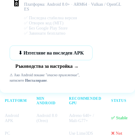
📱
Платформа: Android 8.0+ · ARM64 · Vulkan / OpenGL
ES
✅ Последна стабилна версия
✅ Отворен код (MIT)
✅ Без Google Play Store
✅ Завинаги безплатно
⬇ Изтегляне на последен APK
Ръководства за настройка →
⚠ Ако Android покаже
"опасно приложение"
,
натиснете
Инсталиране
.
MIN
RECOMMENDED
PLATFORM
STATUS
ANDROID
GPU
Android
Android 8.0
Adreno 640+ /
✅ Stable
APK
(Oreo)
Mali-G77+
PC
Use Lime3DS
❌ Not