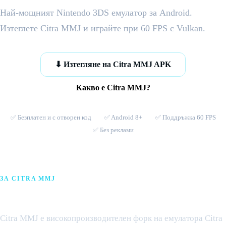
Най-мощният Nintendo 3DS емулатор за Android.
Изтеглете Citra MMJ и играйте при 60 FPS с Vulkan.
⬇ Изтегляне на Citra MMJ APK
Какво е Citra MMJ?
✅ Безплатен и с отворен код
✅ Android 8+
✅ Поддръжка 60 FPS
✅ Без реклами
ЗА CITRA MMJ
Какво е Citra MMJ?
Citra MMJ е високопроизводителен форк на емулатора Citra