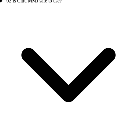
02
Is Citra MMJ safe to use?