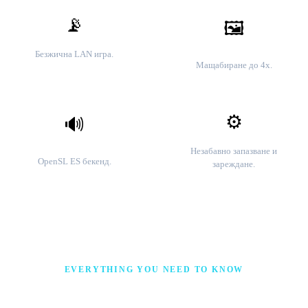
📡
🖼️
Локален мултиплейър
HD резолюция
Безжична LAN игра.
Мащабиране до 4x.
⚙️
🔊
Състояния за запис
Аудио с ниска латентност
Незабавно запазване и
OpenSL ES бекенд.
зареждане.
EVERYTHING YOU NEED TO KNOW
Citra MMJ – The Android 3DS