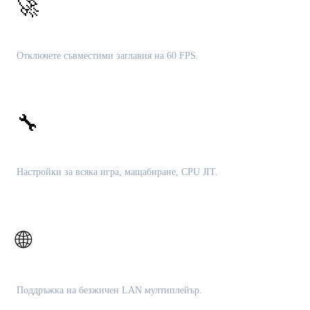
🚀
Патчове за 60 FPS
Отключете съвместими заглавия на 60 FPS.
🔧
Дълбока настройка
Настройки за всяка игра, мащабиране, CPU JIT.
🌐
Локален мултиплейър
Поддръжка на безжичен LAN мултиплейър.