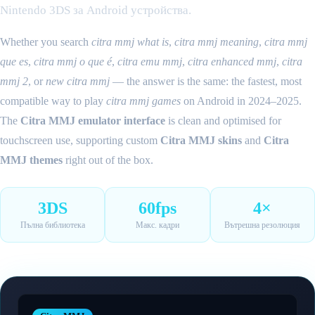
Nintendo 3DS за Android устройства.
Whether you search
citra mmj what is
,
citra mmj meaning
,
citra mmj
que es
,
citra mmj o que é
,
citra emu mmj
,
citra enhanced mmj
,
citra
mmj 2
, or
new citra mmj
— the answer is the same: the fastest, most
compatible way to play
citra mmj games
on Android in 2024–2025.
The
Citra MMJ emulator interface
is clean and optimised for
touchscreen use, supporting custom
Citra MMJ skins
and
Citra
MMJ themes
right out of the box.
3DS
60fps
4×
Пълна библиотека
Макс. кадри
Вътрешна резолюция